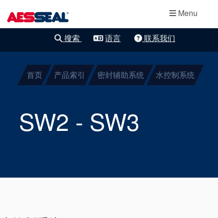
主导航
轴承保护器
跳转到主要内容
Menu
集装式机械密
搜索
语言
联系我们
清除细化
封
首页
产品索引
密封辅助系统
水控制系统
两部件密封
干气密封
SW2 - SW3
盘根
密封辅助系统