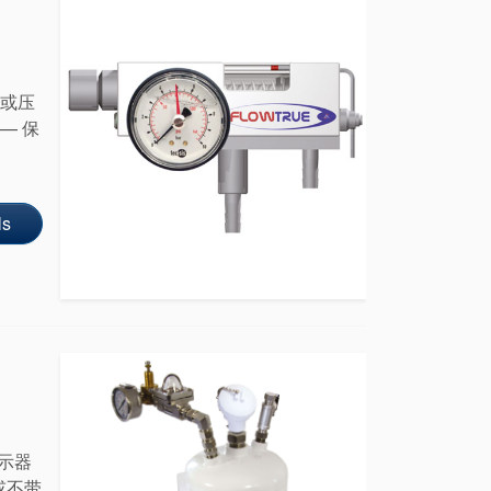
流或压
— 保
ls
指示器
或不带