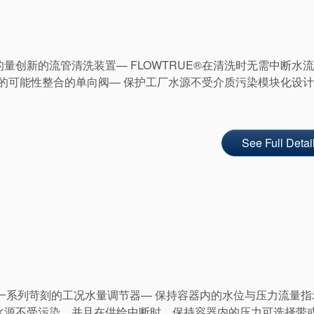
量创新的流管清洗装置— FLOWTRUE®在清洗时无需中断水
堵塞的可能性整合的单向阀— 保护工厂水源不受介质污染模块化设计
See Full Detai
结构— 适合一系列苛刻的工况水量调节器— 保持容器内的水位与压力流量
水源不受污染，并且在供给中断时，保持容器内的压力可选择带