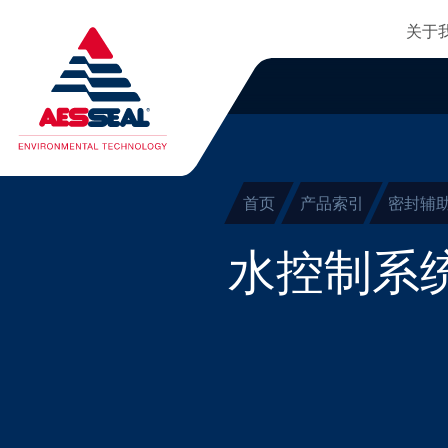
主
轴承保护器
跳转到主要内容
关于
集装式机械密封
清除细化
两部件密封
干气密封
首页
产品索引
密封辅
盘根
水控制系
密封辅助系统