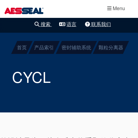
主导航
轴承保护器
跳转到主要内容
Menu
集装式机械密
搜索
语言
联系我们
清除细化
封
首页
产品索引
密封辅助系统
颗粒分离器
两部件密封
干气密封
CYCL
盘根
密封辅助系统