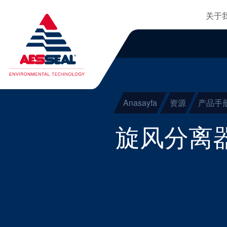
主
轴承保护器
跳转到主要内容
关于
集装式机械密封
清除细化
两部件密封
干气密封
Anasayfa
资源
产品手
盘根
旋风分离
密封辅助系统