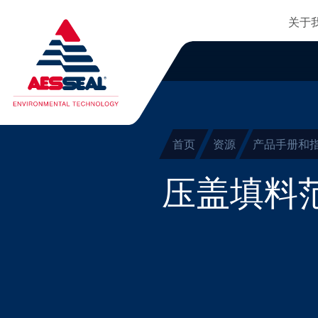
主
轴承保护器
跳转到主要内容
关于
集装式机械密封
清除细化
两部件密封
干气密封
首页
资源
产品手册和
盘根
压盖填料
密封辅助系统