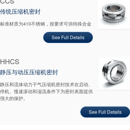
CCS
传统压缩机密封
标准材质为410不锈钢，按要求可供特殊合金
See Full Details
认证和标准
HHCS
联系我们
静压与动压压缩机密封
地点
静压和流体动力干气压缩机密封技术在启动、
文章
停机、慢速滚动和湍流条件下为密封表面提供
可持续发展
强大的保护。
See Full Details