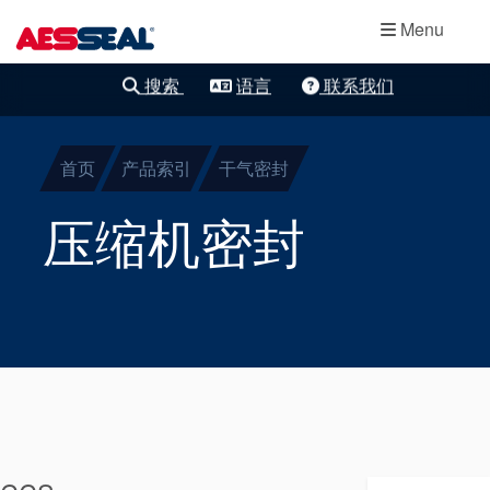
主导航
轴承保护器
跳转到主要内容
Menu
集装式机械密
搜索
语言
联系我们
清除细化
封
首页
产品索引
干气密封
两部件密封
压缩机密封
干气密封
盘根
密封辅助系统