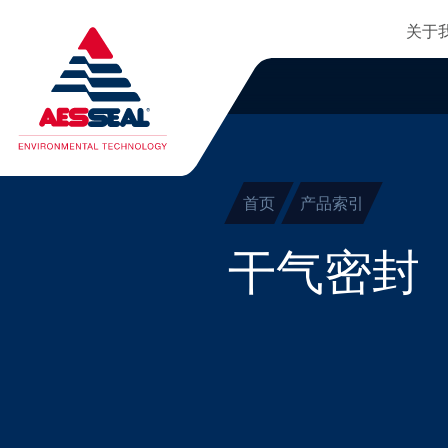
主
轴承保护器
跳转到主要内容
关于
集装式机械密封
清除细化
两部件密封
干气密封
首页
产品索引
盘根
干气密封
密封辅助系统