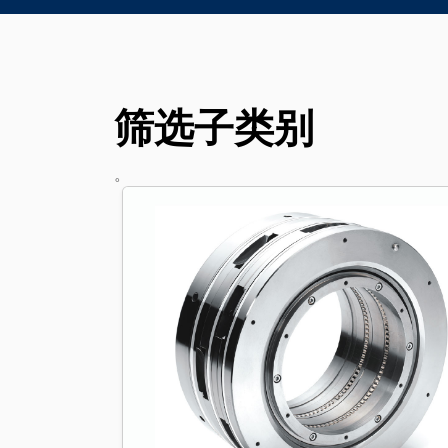
筛选子类别
。