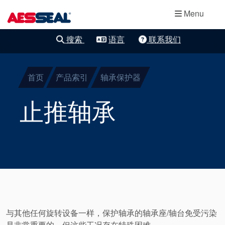
主导航
轴承保护器
跳转到主要内容
Menu
集装式机械密
搜索
语言
联系我们
清除细化
封
首页
产品索引
轴承保护器
两部件密封
止推轴承
干气密封
盘根
密封辅助系统
与其他任何旋转设备一样，保护轴承的轴承座/轴台免受污染
是非常重要的，但这些工况存在特殊困难。