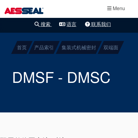
主导航
轴承保护器
跳转到主要内容
Menu
集装式机械密
搜索
语言
联系我们
清除细化
封
首页
产品索引
集装式机械密封
双端面
两部件密封
干气密封
DMSF - DMSC
盘根
密封辅助系统