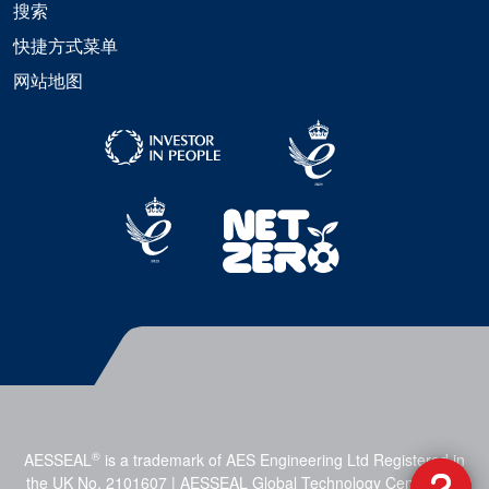
搜索
快捷方式菜单
网站地图
®
AESSEAL
is a trademark of AES Engineering Ltd Registered in
the UK No. 2101607 | AESSEAL Global Technology Centre, Mill