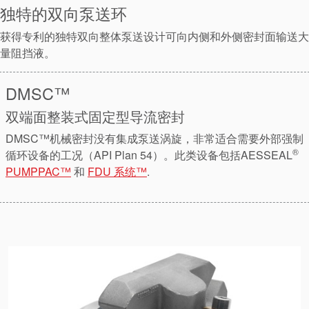
独特的双向泵送环
获得专利的独特双向整体泵送设计可向内侧和外侧密封面输送大
量阻挡液。
DMSC™
双端面整装式固定型导流密封
DMSC™机械密封没有集成泵送涡旋，非常适合需要外部强制
®
循环设备的工况（API Plan 54）。此类设备包括AESSEAL
PUMPPAC™
和
FDU 系统™
.
认证和标准
联系我们
地点
文章
可持续发展