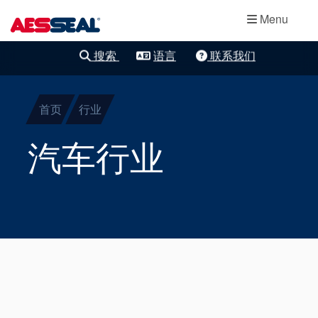
主导航
轴承保护器
跳转到主要内容
Menu
集装式机械密
搜索
语言
联系我们
清除细化
封
首页
行业
两部件密封
汽车行业
干气密封
盘根
密封辅助系统