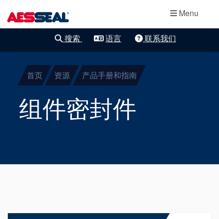
主导航
轴承保护器
跳转到主要内容
Menu
集装式机械密
搜索
语言
联系我们
清除细化
封
首页
资源
产品手册和指南
两部件密封
组件密封件
干气密封
盘根
密封辅助系统
Product Brochure Image