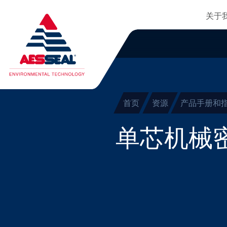
主
轴承保护器
跳转到主要内容
关于
集装式机械密封
清除细化
两部件密封
干气密封
首页
资源
产品手册和
盘根
单芯机械
密封辅助系统