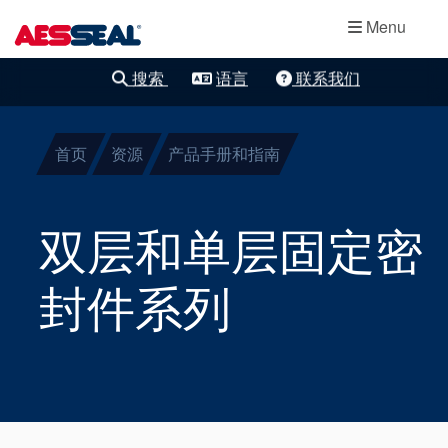
主导航
轴承保护器
跳转到主要内容
Menu
集装式机械密
搜索
语言
联系我们
清除细化
封
首页
资源
产品手册和指南
两部件密封
干气密封
双层和单层固定密
盘根
封件系列
密封辅助系统