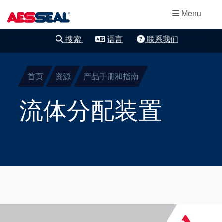
主导航
轴承保护器
跳转到主要内容
Menu
集装式机械密
搜索
语言
联系我们
清除细化
封
首页
资源
产品手册和指南
两部件密封
流体分配装置
干气密封
盘根
密封辅助系统
Product Brochure Image