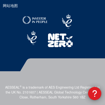
网站地图
®
AESSEAL
is a trademark of AES Engineering Ltd Registered in
the UK No. 2101607 | AESSEAL Global Technology Centre, Mill
Close, Rotherham, South Yorkshire S60 1BZ