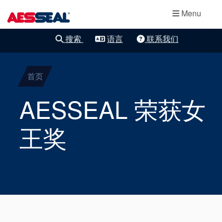
主导航
轴承保护器
跳转到主要内容
Menu
集装式机械密
搜索
语言
联系我们
清除细化
封
首页
两部件密封
AESSEAL 荣获女
干气密封
王奖
盘根
密封辅助系统