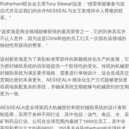
Rotherham联合会主席Tony Stewart说道：“很荣幸能够参与该
可持续发展
仪式并见证我们的伙伴AESSEAL与女王奖维持令人尊敬的联
系。”
“该奖项是商业领域能够获得的最高荣誉之一，它的到来其实并
不让人意外，因为这是Chris和他的员工们又一次因在该领域的
独创性而获得的赞誉。”
该创新奖项是为了表彰标准零部件的新颖模块化生产的发展，它
为密封辅助系统的供应链提供一个阶段性的变化。传统的机械密
封辅助系统为满足要求规格，需要进行单独设计，这会造成其交
货期比密封本身更长。AESSEAL® 模块化生产方式能够更快更
容易地装配复杂的系统，并确保系统交期能够与机械密封的交期
更为一致。
AESSEAL®是全球第四大机械密封和密封辅助系统的设计者和
制造商，应用于各种不同行业，其中包括：油气、食品、水、采
矿和药品行业。公司在全球范围内雇佣了1650位员工，其中在
学院
英国和爱尔兰大约有680位，350多名在Rotherham的全球技术