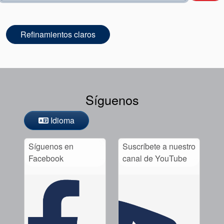
Empaquetadura
Sistemas
Refinamientos claros
auxiliares de
sellado
Reparación
Síguenos
de Cierres
Idioma
Síguenos en
Suscríbete a nuestro
Certificaciones y
Facebook
canal de YouTube
estándares
Contacto
Portal-cliente
Localizaciones