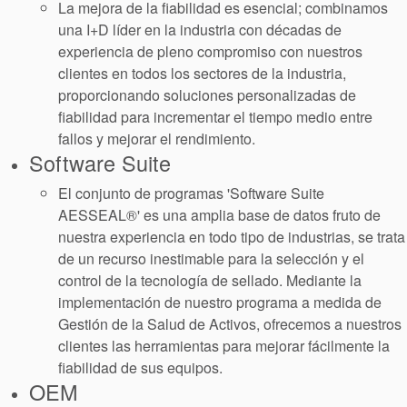
La mejora de la fiabilidad es esencial; combinamos
una I+D líder en la industria con décadas de
experiencia de pleno compromiso con nuestros
clientes en todos los sectores de la industria,
proporcionando soluciones personalizadas de
fiabilidad para incrementar el tiempo medio entre
fallos y mejorar el rendimiento.
Software Suite
Certificaciones y
estándares
El conjunto de programas 'Software Suite
AESSEAL®' es una amplia base de datos fruto de
Contacto
nuestra experiencia en todo tipo de industrias, se trata
Portal-cliente
de un recurso inestimable para la selección y el
control de la tecnología de sellado. Mediante la
Localizaciones
implementación de nuestro programa a medida de
Gestión de la Salud de Activos, ofrecemos a nuestros
Noticias
clientes las herramientas para mejorar fácilmente la
Sostenibilidad
fiabilidad de sus equipos.
OEM