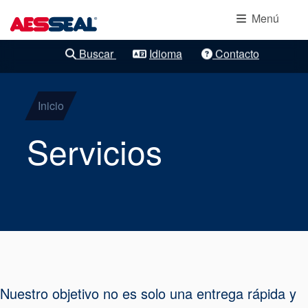
Navegación principal
Protección de
Pasar al contenido principal
Menú
rodamientos
Buscar
Idioma
Contacto
Refinamientos claros
Cierres
mecánicos de
Inicio
cartucho
Servicios
Cierres de
componentes
Cierres de
gas
Nuestro objetivo no es solo una entrega rápida y