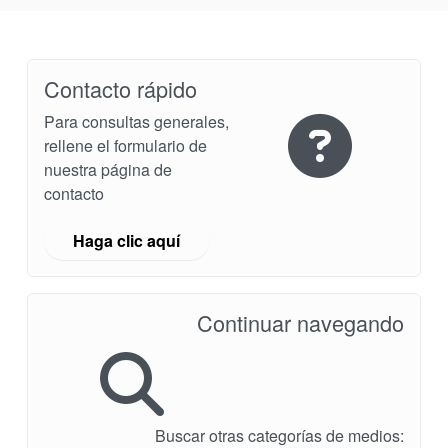
Empaquetadura
Sistemas
Contacto rápido
auxiliares de
Para consultas generales,
sellado
rellene el formulario de
nuestra página de
Reparación
contacto
de Cierres
Haga clic aquí
Continuar navegando
Certificaciones y
estándares
Contacto
Buscar otras categorías de medios: