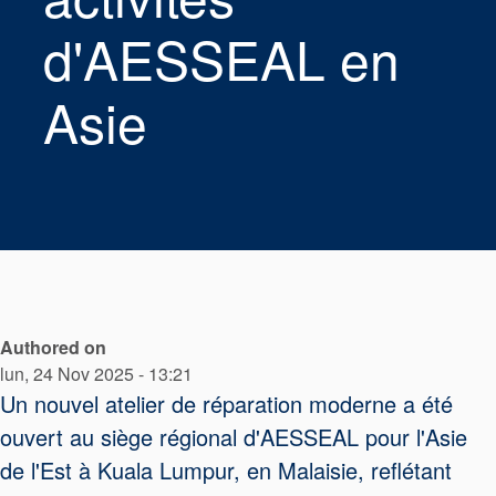
d'AESSEAL en
tresses
d’étanchéité
Asie
Système de
support de
joint
Remise à
neuf des
Authored on
lun, 24 Nov 2025 - 13:21
joints
Un nouvel atelier de réparation moderne a été
ouvert au siège régional d'AESSEAL pour l'Asie
de l'Est à Kuala Lumpur, en Malaisie, reflétant