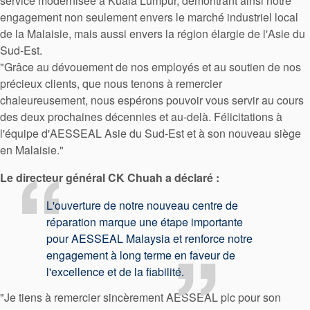
service modernisée à Kuala Lumpur, démontrant ainsi notre
engagement non seulement envers le marché industriel local
de la Malaisie, mais aussi envers la région élargie de l'Asie du
Sud-Est.
"Grâce au dévouement de nos employés et au soutien de nos
précieux clients, que nous tenons à remercier
Académie
chaleureusement, nous espérons pouvoir vous servir au cours
des deux prochaines décennies et au-delà. Félicitations à
Brochures produits
l'équipe d'AESSEAL Asie du Sud-Est et à son nouveau siège
Vidéo
en Malaisie."
Le directeur général CK Chuah a déclaré :
L'ouverture de notre nouveau centre de
réparation marque une étape importante
pour AESSEAL Malaysia et renforce notre
engagement à long terme en faveur de
l'excellence et de la fiabilité.
"Je tiens à remercier sincèrement AESSEAL plc pour son