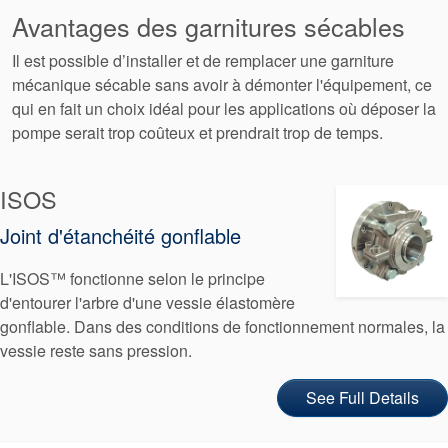
Avantages des garnitures sécables
tresses
Il est possible d’installer et de remplacer une garniture
d’étanchéité
mécanique sécable sans avoir à démonter l'équipement, ce
qui en fait un choix idéal pour les applications où déposer la
Système de
pompe serait trop coûteux et prendrait trop de temps.
support de
ISOS
joint
Joint d'étanchéité gonflable
Remise à
L'ISOS™ fonctionne selon le principe
d'entourer l'arbre d'une vessie élastomère
neuf des
gonflable. Dans des conditions de fonctionnement normales, la
vessie reste sans pression.
joints
See Full Details