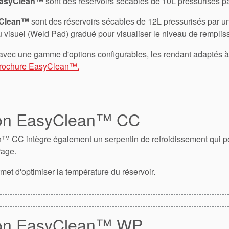
EasyClean™
sont des réservoirs sécables de 10L pressurisés p
yClean™
sont des réservoirs sécables de 12L pressurisés par u
 visuel (Weld Pad) gradué pour visualiser le niveau de rempli
avec une gamme d'options configurables, les rendant adaptés 
rochure EasyClean™.
ion EasyClean™ CC
n™ CC intègre également un serpentin de refroidissement qui pe
rage.
met d'optimiser la température du réservoir.
ion EasyClean™ WP