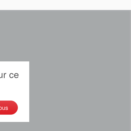
r ce
ous