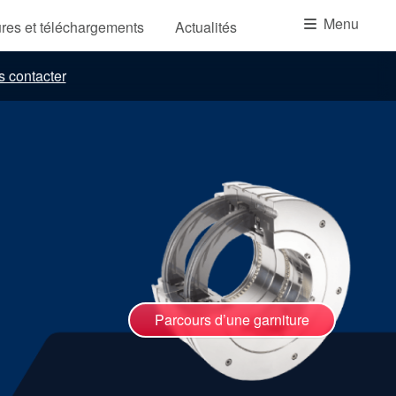
Académie
Menu
res et téléchargements
Actualités
Brochures produits
 contacter
Vidéo
Parcours d’une garniture