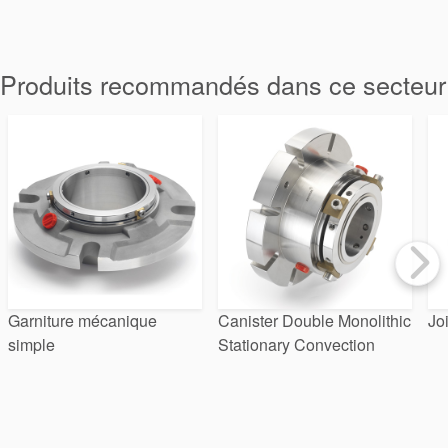
tresses
d’étanchéité
Produits recommandés dans ce secteur
Système de
support de
joint
Remise à
neuf des
Garniture mécanique
Canister Double Monolithic
Jo
simple
Stationary Convection
joints