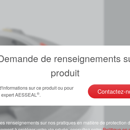
emande de renseignements su
produit
d'informations sur ce produit ou pour
Contactez-n
®
un expert AESSEAL
.
es renseignements sur nos pratiques en matière de protection d
ement à protéger votre vie privée, consultez notre
Politique en 