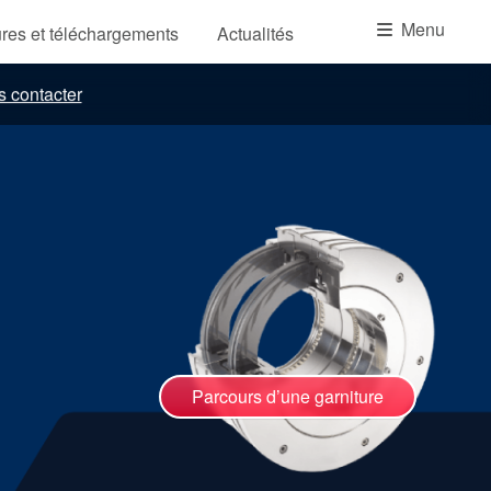
Académie
Menu
res et téléchargements
Actualités
Brochures produits
 contacter
Vidéo
Parcours d’une garniture