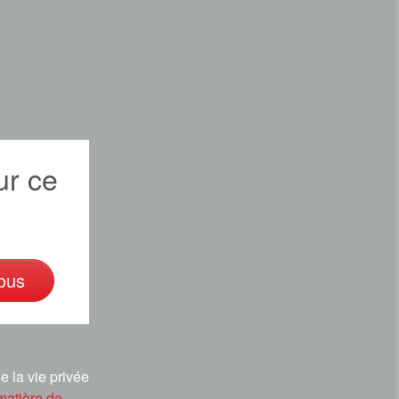
r ce
ous
e la vie privée
matière de