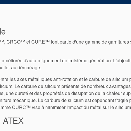
le
 CRCO™ et CURE™ font partie d'une gamme de garnitures sp
 améliorée d'auto-alignement de troisième génération. L'objectif
iculier au démarrage.
ntre les axes métalliques anti-rotation et le carbure de silicium
licium. Le carbure de silicium présente de nombreux avantages lo
, une dureté et des propriétés de dissipation de la chaleur sup
iture mécanique. Le carbure de silicium est cependant fragile p
amme CURC™ vise à minimiser l'impact du métal sur le silici
me ATEX