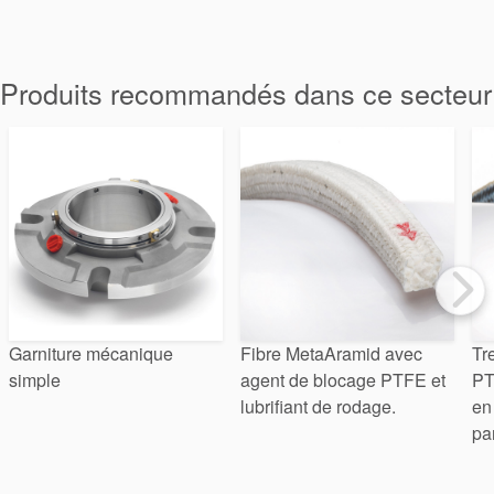
tresses
d’étanchéité
Produits recommandés dans ce secteur
Système de
support de
joint
Remise à
neuf des
Garniture mécanique
Fibre MetaAramid avec
Tr
simple
agent de blocage PTFE et
PT
joints
lubrifiant de rodage.
en
pa