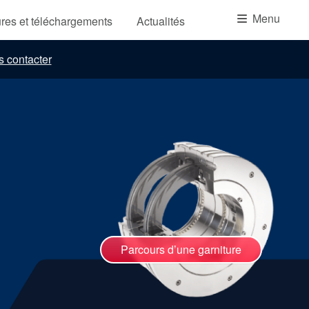
Académie
Menu
res et téléchargements
Actualités
Brochures produits
 contacter
Vidéo
Parcours d’une garniture