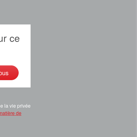
r ce
ous
e la vie privée
matière de