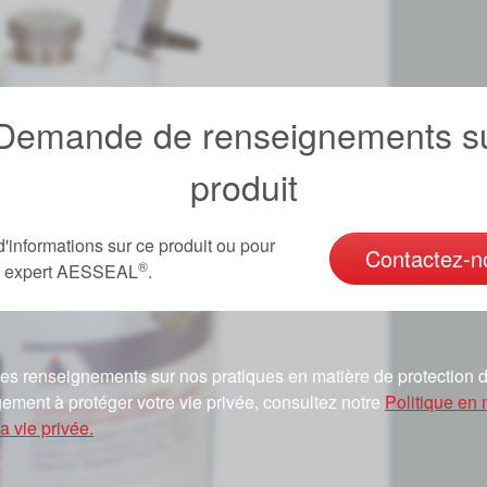
emande de renseignements su
produit
d'informations sur ce produit ou pour
Contactez-n
®
un expert AESSEAL
.
es renseignements sur nos pratiques en matière de protection d
ement à protéger votre vie privée, consultez notre
Politique en 
a vie privée.