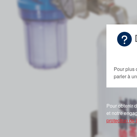
D
Pour plus 
parler à 
Pour obtenir d
et notre engag
protection de l