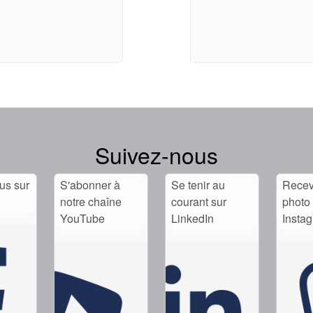
Suivez-nous
us sur
S'abonner à
Se tenir au
Recev
notre chaîne
courant sur
photo 
YouTube
LinkedIn
Insta