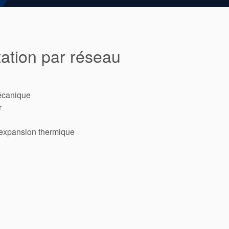
tion par réseau
mécanique
r
’expansion thermique