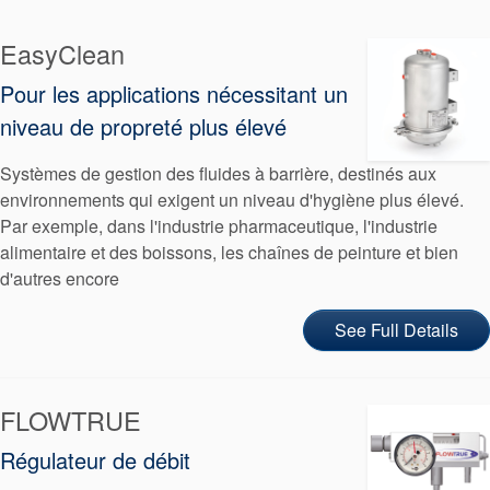
tresses
EasyClean
d’étanchéité
Pour les applications nécessitant un
niveau de propreté plus élevé
Système de
Systèmes de gestion des fluides à barrière, destinés aux
support de
environnements qui exigent un niveau d'hygiène plus élevé.
Par exemple, dans l'industrie pharmaceutique, l'industrie
joint
alimentaire et des boissons, les chaînes de peinture et bien
d'autres encore
Remise à
See Full Details
neuf des
joints
FLOWTRUE
Régulateur de débit