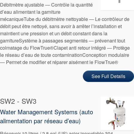
Débitmètre ajustable — Contrôle la quantité
d’eau alimentant la garniture
mécaniqueTube du débitmètre nettoyable — Le contrôleur de
débit peut être nettoyé, sans avoir à arrêter l’installation et
maintient une pression et un débit constant dans la
garnitureSystème à passages segmentés — prévenant tout
colmatage du FlowTrue®Clapet anti retour intégré — Protège
le réseau d’eau de toute contaminationConception modulaire
— Permet de modifier et réparer aisément le FlowTrue®
See Full Details
Certifications et normes
Contactez-nous
SW2 - SW3
Localisations
Water Management Systems (auto
alimentation par réseau d’eau)
Actualités
Durabilité
Réservoir 10 litres / 2.8 gal (US) acier inoxydable 304 —