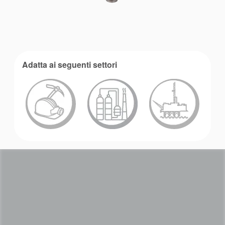
Adatta ai seguenti settori
Accademia
brochure prodotto
Video