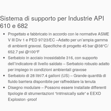
Sistema di
supporto per
Sistema di supporto per Industrie API
guarnizioni
610 e 682
Progettato e fabbricato in accordo con le normative ASME
V III Div 1 e PED 97/23/EC –Adatto per un’ampia gamma
di ambienti gravosi. Specifiche di progetto 45 bar @38°C/
652.7 psi @100°F
Serbatoio in acciaio inossidabile 316, con supporto
dell’indicatore di livello saldato – Serbatoio robusto adatto
per impiego in condizioni ambientali gravose
Serbatoio di 28 litri/7.4 galloni (US) – Grande quantità di
fluido barriera disponibile per raffreddare la tenuta
Disegno modulare – Possono essere installate differenti
tipologie di strumentazioni “intrinsically safe” e EEXD
Explosion -proof