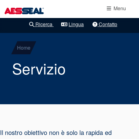
Navigazione principale
Protezione
Salta al contenuto principale
Menu
cuscinetti
Ricerca
Lingua
Contatto
Rifiniture chiare
Tenute
meccaniche a
Home
cartuccia
Servizio
Tenute a
componenti
Tenute a gas
Baderna
Il nostro obiettivo non è solo la rapida ed