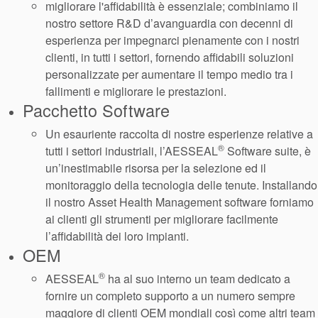
migliorare l'affidabilità è essenziale; combiniamo il
nostro settore R&D d’avanguardia con decenni di
esperienza per impegnarci pienamente con i nostri
clienti, in tutti i settori, fornendo affidabili soluzioni
personalizzate per aumentare il tempo medio tra i
Certificazioni e standard
fallimenti e migliorare le prestazioni.
Pacchetto Software
Contatti
Un esauriente raccolta di nostre esperienze relative a
Locazioni
®
tutti i settori industriali, l’AESSEAL
Software suite, è
un’inestimabile risorsa per la selezione ed il
Articoli
monitoraggio della tecnologia delle tenute. Installando
Sostenibilità
il nostro Asset Health Management software forniamo
ai clienti gli strumenti per migliorare facilmente
l’affidabilità dei loro impianti.
OEM
®
AESSEAL
ha al suo interno un team dedicato a
fornire un completo supporto a un numero sempre
maggiore di clienti OEM mondiali così come altri team