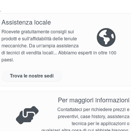
brochure prodotto
.
Assistenza locale
Video
Ricevete gratuitamente consigli sui
prodotti e sull'affidabilità delle tenute
meccaniche. Da un'ampia assistenza
di tecnici di vendita locali... Abbiamo esperti in oltre 100
paesi.
Trova le nostre sedi
Per maggiori informazioni
Contattateci per richiedere prezzi e
preventivi, case history, assistenza
tecnica per le applicazioni o
qualsiasi altra cosa di cui abbiate bisogno.