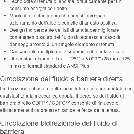
Tecnologia di tenuta bilanciata idraulicamente per un
consumo energetico ridotto
Manicotto in elastomero che non si increspa e
azionamento dell'albero con vite di arresto positiva
Design indipendente dei lati di tenuta per migliorare il
contenimento sicuro del fluido di processo in caso di
danneggiamento di un singolo elemento di tenuta
Caricamento multiplo della superficie di tenuta a molla
Dimensioni disponibili da 1,125"" a 5,000"" (28 mm - 125
mm) nei formati standard e ANSI Plus
Circolazione del fluido a barriera diretta
La rimozione del calore sulle facce interne è fondamentale per
qualsiasi tenuta meccanica doppia. Il percorso del fluido di
Certificazioni e standard
barriera diretto CDFI™ / CDFC™ consente di rimuovere
efficacemente il calore su entrambe le facce della tenuta.
Contatti
Circolazione bidirezionale del fluido di
Locazioni
barriera