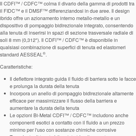
Sistema di
Il CDFI™ / CDFC™ colma il divario della gamma di prodotti tra
il FIDC™ e il DMSF™ differenziandosi in due aree. Il design
supporto per
ibrido offre un azionamento interno metallo-metallo e un
dispositivo di pompaggio bidirezionale integrato, consentendo
guarnizioni
alla tenuta di inserirsi in spazi di sezione trasversale radiale di
soli 8 mm (0,312"). Il CDFI™ / CDFC™ è disponibile in
qualsiasi combinazione di superfici di tenuta ed elastomeri
®
standard AESSEAL
.
Caratteristiche:
Il deflettore integrato guida il fluido di barriera sotto le facce
e prolunga la durata della tenuta
Incorpora un anello di pompaggio bidirezionale altamente
efficace per massimizzare il flusso della barriera e
aumentare la durata della tenuta
Le opzioni Bi-Metal CDFI™ / CDFC™ includono anche
componenti esotici a contatto con il fluido a un prezzo
minimo per l'uso con sostanze chimiche corrosive