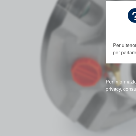
Per ulterio
per parla
Per informazio
privacy, consu