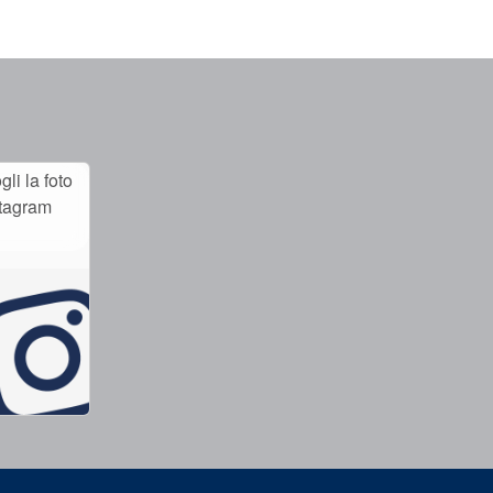
li la foto
stagram