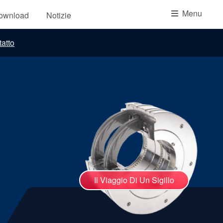
Accademia
Menu
download
Notizie
brochure prodotto
atto
Video
Il Viaggio Di Un Sigillo