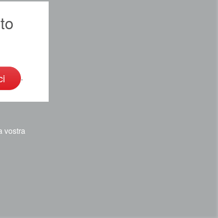
to
ci
.
a vostra