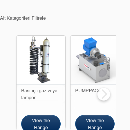
Paketleme
Seal Destek
Alt Kategorileri Filtrele
Sistemi
Basınçlı gaz veya
PUMPPACs
tampon
View the
View the
Range
Range