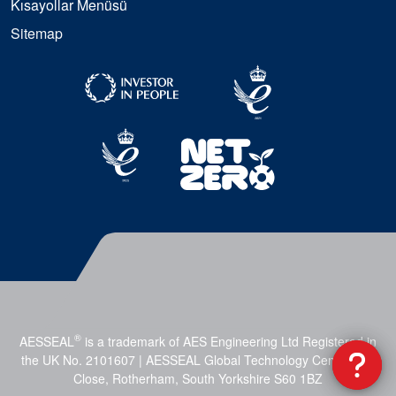
Kısayollar Menüsü
Sitemap
®
AESSEAL
is a trademark of AES Engineering Ltd Registered in
the UK No. 2101607 | AESSEAL Global Technology Centre, Mill
Close, Rotherham, South Yorkshire S60 1BZ