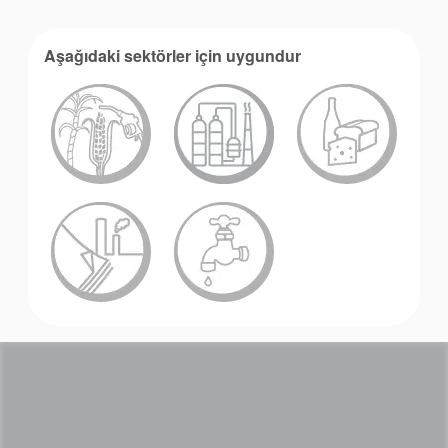
Aşağıdaki sektörler için uygundur
Akademi
Ürün Broşürleri
beyaz bültenler