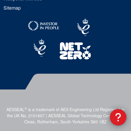
Sitemap
®
AESSEAL
is a trademark of AES Engineering Ltd Registered in
the UK No. 2101607 | AESSEAL Global Technology Centre, Mill
Close, Rotherham, South Yorkshire S60 1BZ