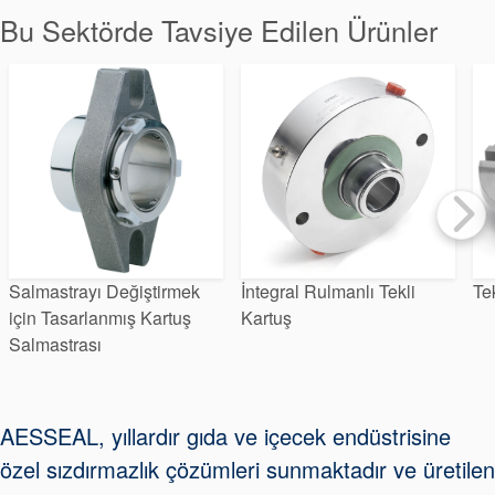
Paketleme
Bu Sektörde Tavsiye Edilen Ürünler
Seal Destek
Sistemi
Salmastrayı Değiştirmek
İntegral Rulmanlı Tekli
Te
için Tasarlanmış Kartuş
Kartuş
Salmastrası
AESSEAL, yıllardır gıda ve içecek endüstrisine
özel sızdırmazlık çözümleri sunmaktadır ve üretilen