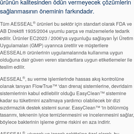
ürünün kalitesinden ödün vermeyecek çözümlerin
Sertifikalar ve Standartlar
sağlanmasının öneminin farkındadır.
Bize Ulaşın
®
Tüm AESSEAL
ürünleri bu sektör için standart olarak FDA ve
Konumlar
AB Direktifi 1935/2004 uyumlu parça ve malzemelerle tedarik
Haberler
edilir. Ürünler EC2023 / 2006'ya uygunluğu sağlayan İyi Üretim
Uygulamaları (GMP) uyarınca üretilir ve müşterilere
Sürdürülebilirlik
AESSEAL® ürünlerinin uygulamalarında kullanıma uygun
olduğuna dair güven veren standartlara uygun etiketlemeler ile
teslim edilir.
®
AESSEAL
, su verme işlemlerinde hassas akış kontrolüne
olanak tanıyan FlowTrue™ 'dan drenaj sistemlerine, devridaim
sistemlerinin kabul edilebilir olduğu EasyClean™ sistemine
kadar su tüketimini azaltmaya yardımcı olabilecek bir dizi
sızdırmazlık destek sistemi sunar. EasyClean™ 'in bölünmüş
tasarımı, teknenin iyice temizlenmesini ve incelenmesini sağlar,
böylece bakterinin işleme girme riskini en aza indirir.
®
AESSEAL
, yiyecek ve içecek sektörüne özel olarak, bu