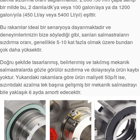
bir milde bu, 2 damla/dk’ya veya 100 galon/aya ya da 1200
Sürdürülebilirlik
galon/yıla (450 Lt/ay veya 5400 Lt/yıl) eşittir.
Bu rakamlar ideal bir senaryoya dayanmaktadır ve
deneyimlerimizin bize söylediği gibi, sarılan salmastraların
sızdırma oranı, genellikle 5-10 kat fazla olmak üzere bundan
çok daha yüksektir.
Doğru şekilde tasarlanmış, belirlenmiş ve takılmış mekanik
salmastralarda gözle görülür sızdırma ve dolayısıyla ürün kaybı
yoktur. Yukarıdaki rakamlara göre ürün maliyeti 50p/lt ise,
sızıntıdaki azalma tek başına gelişmiş bir mekanik salmastrayı
bile yaklaşık 6 ayda amorti edecektir.