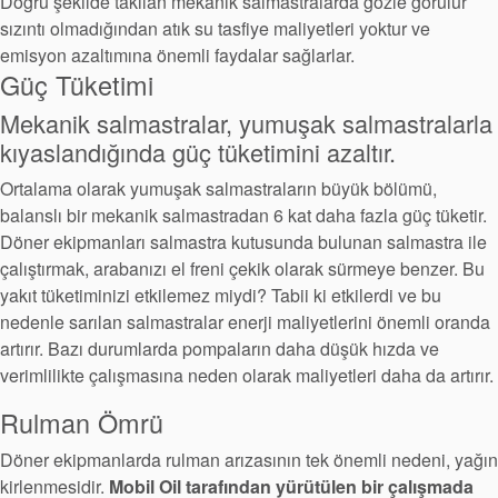
Doğru şekilde takılan mekanik salmastralarda gözle görülür
sızıntı olmadığından atık su tasfiye maliyetleri yoktur ve
emisyon azaltımına önemli faydalar sağlarlar.
Güç Tüketimi
Mekanik salmastralar, yumuşak salmastralarla
kıyaslandığında güç tüketimini azaltır.
Ortalama olarak yumuşak salmastraların büyük bölümü,
balanslı bir mekanik salmastradan 6 kat daha fazla güç tüketir.
Döner ekipmanları salmastra kutusunda bulunan salmastra ile
çalıştırmak, arabanızı el freni çekik olarak sürmeye benzer. Bu
Akademi
yakıt tüketiminizi etkilemez miydi? Tabii ki etkilerdi ve bu
Ürün Broşürleri
nedenle sarılan salmastralar enerji maliyetlerini önemli oranda
artırır. Bazı durumlarda pompaların daha düşük hızda ve
beyaz bültenler
verimlilikte çalışmasına neden olarak maliyetleri daha da artırır.
Rulman Ömrü
Döner ekipmanlarda rulman arızasının tek önemli nedeni, yağın
kirlenmesidir.
Mobil Oil tarafından yürütülen bir çalışmada