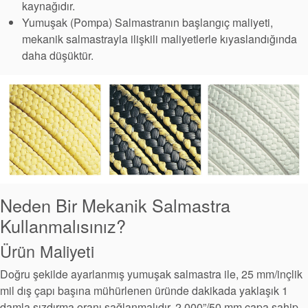
kaynağıdır.
Yumuşak (Pompa) Salmastranın başlangıç maliyeti,
mekanik salmastrayla ilişkili maliyetlerle kıyaslandığında
daha düşüktür.
Neden Bir Mekanik Salmastra
Sertifikalar ve Standartlar
Kullanmalısınız?
Ürün Maliyeti
Bize Ulaşın
Doğru şekilde ayarlanmış yumuşak salmastra ile, 25 mm/inçlik
Konumlar
mil dış çapı başına mühürlenen üründe dakikada yaklaşık 1
Haberler
damla sızdırma oranı sağlanmalıdır. 2.000”/50 mm çapa sahip