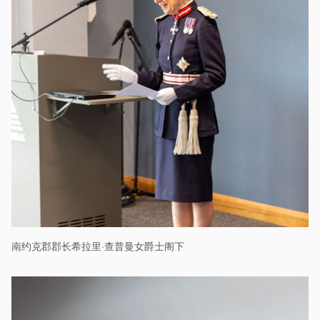
南约克郡郡长希拉里·查普曼女爵士阁下