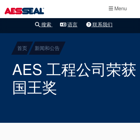
主导航
轴承保护器
跳转到主要内容
Menu
集装式机械密
搜索
语言
联系我们
清除细化
封
首页
新闻和公告
两部件密封
AES 工程公司荣获
干气密封
国王奖
盘根
密封辅助系统