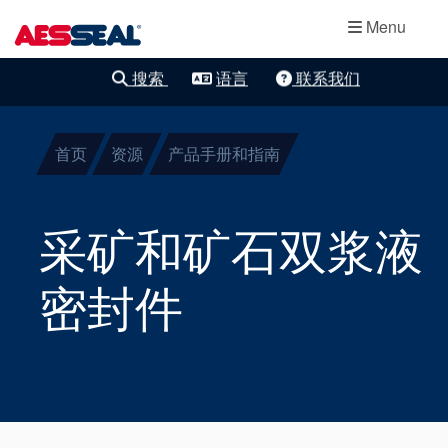
主导航
轴承保护器
跳转到主要内容
Menu
集装式机械密
搜索
语言
联系我们
清除细化
封
首页
资源
产品手册和指南
两部件密封
干气密封
采矿和矿石双浆液
盘根
密封件
密封辅助系统