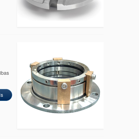
ribas
ls