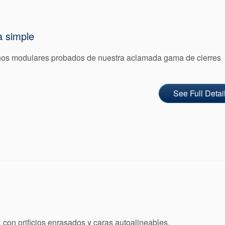
a simple
ños modulares probados de nuestra aclamada gama de cierres
See Full Detai
con orificios enrasados y caras autoalineables.