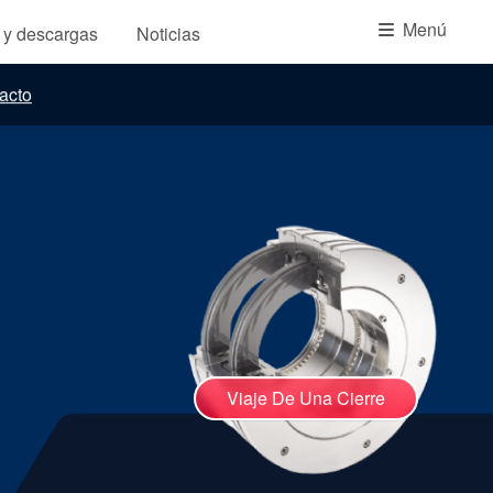
Academia
Menú
s y descargas
Noticias
Planos de tuberías API
acto
Guías de la industria
Folletos de productos
Vídeo
Viaje De Una Cierre