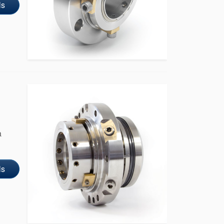
ls
a
ls