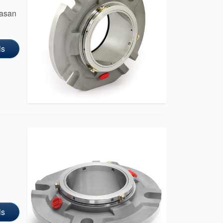
basan
ls
ls