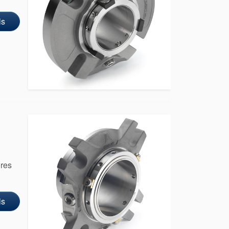
ls
ores
ls