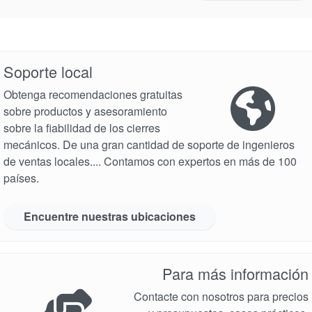
Contacto
Portal-cliente
Soporte local
Localizaciones
Obtenga recomendaciones gratuitas
Noticias
sobre productos y asesoramiento
sobre la fiabilidad de los cierres
Sostenibilidad
mecánicos. De una gran cantidad de soporte de ingenieros
de ventas locales.... Contamos con expertos en más de 100
países.
Encuentre nuestras ubicaciones
Academia
Para más información
Planos de tuberías API
Contacte con nosotros para precios