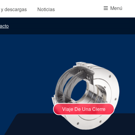
Academia
Menú
s y descargas
Noticias
Planos de tuberías API
acto
Guías de la industria
Folletos de productos
Vídeo
Viaje De Una Cierre