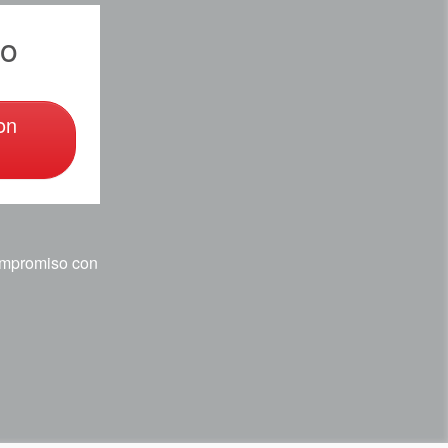
to
on
compromiso con