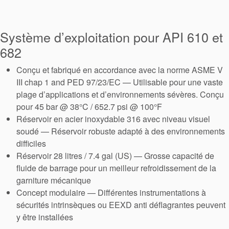
tresses
Système d’exploitation pour API 610 et
d’étanchéité
682
Système de
Conçu et fabriqué en accordance avec la norme ASME V
III chap 1 and PED 97/23/EC — Utilisable pour une vaste
support de
plage d’applications et d’environnements sévères. Conçu
pour 45 bar @ 38°C / 652.7 psi @ 100°F
joint
Réservoir en acier inoxydable 316 avec niveau visuel
soudé — Réservoir robuste adapté à des environnements
Remise à
difficiles
Réservoir 28 litres / 7.4 gal (US) — Grosse capacité de
neuf des
fluide de barrage pour un meilleur refroidissement de la
joints
garniture mécanique
Concept modulaire — Différentes instrumentations à
sécurités intrinsèques ou EEXD anti déflagrantes peuvent
y être installées