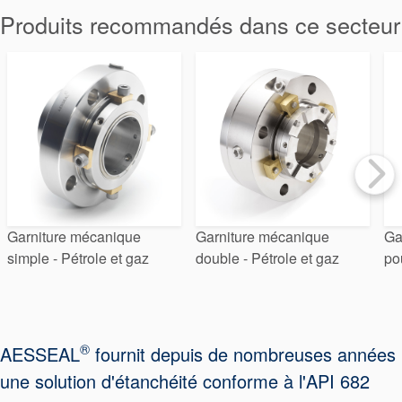
Produits recommandés dans ce secteur
tresses
d’étanchéité
Système de
support de
joint
Garniture mécanique
Garniture mécanique
Ga
Remise à
simple - Pétrole et gaz
double - Pétrole et gaz
po
neuf des
joints
®
AESSEAL
fournit depuis de nombreuses années
une solution d'étanchéité conforme à l'API 682