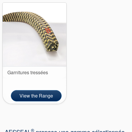
tresses
d’étanchéité
Système de
support de
joint
Garnitures tressées
Remise à
neuf des
View the Range
joints
®
AESSEAL
propose une gamme sélectionnée