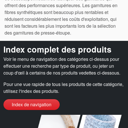
offrent des performances supérieures. Les garnitures en
fibres synthétiques sont beaucoup plus rentables et
réduisent considérablement les coûts d'exploitation, qui
Académie
sont les facteurs les plus importants lors de la sélection
des garnitures de presse-étoupe.
Brochures produits
Vidéo
Index complet des produits
Voir le menu de navigation des catégories ci-dessus pour
effectuer une recherche par type de produit, ou jeter un
coup d'œil à certains de nos produits vedettes ci-dessous.
Pour une vue rapide de tous les produits de cette catégorie,
utilisez l'index des produits.
Index de navigation