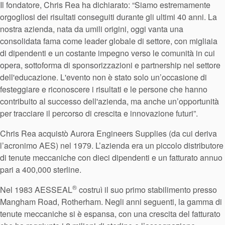
Il fondatore, Chris Rea ha dichiarato: “Siamo estremamente
orgogliosi dei risultati conseguiti durante gli ultimi 40 anni. La
nostra azienda, nata da umili origini, oggi vanta una
consolidata fama come leader globale di settore, con migliaia
Accademia
di dipendenti e un costante impegno verso le comunità in cui
opera, sottoforma di sponsorizzazioni e partnership nel settore
brochure prodotto
dell'educazione. L'evento non è stato solo un’occasione di
festeggiare e riconoscere i risultati e le persone che hanno
Video
contribuito al successo dell'azienda, ma anche un’opportunità
per tracciare il percorso di crescita e innovazione futuri”.
Chris Rea acquistò Aurora Engineers Supplies (da cui deriva
l’acronimo AES) nel 1979. L’azienda era un piccolo distributore
di tenute meccaniche con dieci dipendenti e un fatturato annuo
pari a 400,000 sterline.
®
Nel 1983 AESSEAL
costruì il suo primo stabilimento presso
Mangham Road, Rotherham. Negli anni seguenti, la gamma di
tenute meccaniche si è espansa, con una crescita del fatturato