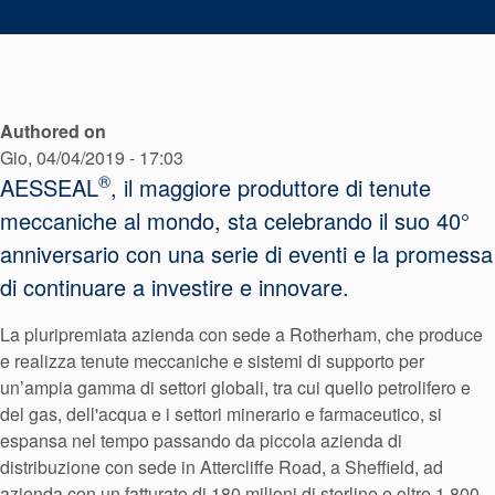
Sistema di
supporto per
guarnizioni
Authored on
Gio, 04/04/2019 - 17:03
®
AESSEAL
, il maggiore produttore di tenute
meccaniche al mondo, sta celebrando il suo 40°
anniversario con una serie di eventi e la promessa
di continuare a investire e innovare.
La pluripremiata azienda con sede a Rotherham, che produce
e realizza tenute meccaniche e sistemi di supporto per
un’ampia gamma di settori globali, tra cui quello petrolifero e
del gas, dell'acqua e i settori minerario e farmaceutico, si
espansa nel tempo passando da piccola azienda di
distribuzione con sede in Attercliffe Road, a Sheffield, ad
azienda con un fatturato di 180 milioni di sterline e oltre 1.800