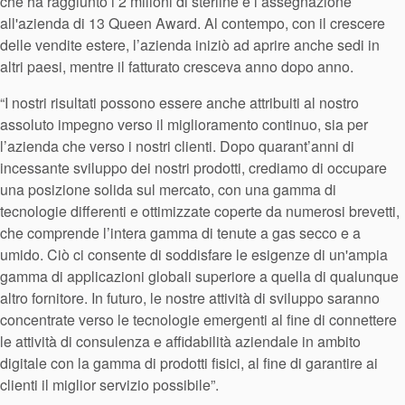
che ha raggiunto i 2 milioni di sterline e l’assegnazione
all'azienda di 13 Queen Award. Al contempo, con il crescere
delle vendite estere, l’azienda iniziò ad aprire anche sedi in
altri paesi, mentre il fatturato cresceva anno dopo anno.
“I nostri risultati possono essere anche attribuiti al nostro
assoluto impegno verso il miglioramento continuo, sia per
l’azienda che verso i nostri clienti. Dopo quarant’anni di
incessante sviluppo dei nostri prodotti, crediamo di occupare
una posizione solida sul mercato, con una gamma di
tecnologie differenti e ottimizzate coperte da numerosi brevetti,
che comprende l’intera gamma di tenute a gas secco e a
umido. Ciò ci consente di soddisfare le esigenze di un'ampia
gamma di applicazioni globali superiore a quella di qualunque
altro fornitore. In futuro, le nostre attività di sviluppo saranno
concentrate verso le tecnologie emergenti al fine di connettere
le attività di consulenza e affidabilità aziendale in ambito
digitale con la gamma di prodotti fisici, al fine di garantire ai
clienti il miglior servizio possibile”.