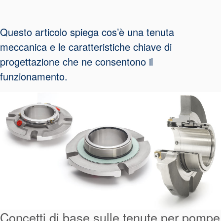
Sistema di
supporto per
Questo articolo spiega cos’è una tenuta
guarnizioni
meccanica e le caratteristiche chiave di
progettazione che ne consentono il
funzionamento.
Concetti di base sulle tenute per pompe