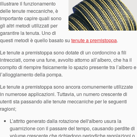
illustrare il funzionamento
delle tenute meccaniche, è
importante capire quali sono
gli altri metodi utilizzati per
garantire la tenuta. Uno di
questi metodi è quello basato su
tenute a premistoppa
.
Le tenute a premistoppa sono dotate di un cordoncino a fili
Certificazioni e standard
intrecciati, come una fune, avvolto attorno all’albero, che ha il
compito di riempire fisicamente lo spazio presente tra l’albero e
Contatti
l’alloggiamento della pompa.
Locazioni
Le tenute a premistoppa sono ancora comunemente utilizzate
in numerose applicazioni. Tuttavia, un numero crescente di
Articoli
utenti sta passando alle tenute meccaniche per le seguenti
Sostenibilità
ragioni;
L’attrito generato dalla rotazione dell'albero usura la
guarnizione con il passare del tempo, causando perdite di
volume crescente che richiedono periodiche regolazioni o