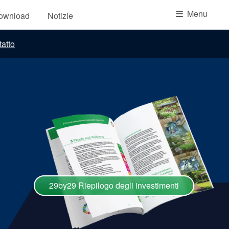
Accademia
Menu
download
Notizie
brochure prodotto
atto
Video
29by29 Riepilogo degli investimenti