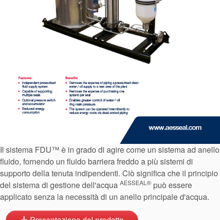
Certificazioni e standard
Contatti
Locazioni
Il sistema FDU™ è in grado di agire come un sistema ad anello
Articoli
fluido, fornendo un fluido barriera freddo a più sistemi di
Sostenibilità
supporto della tenuta indipendenti. Ciò significa che il principio
AESSEAL®
del sistema di gestione dell'acqua
può essere
applicato senza la necessità di un anello principale d'acqua.
.
Presentazione del prodotto