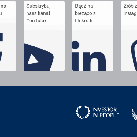
 na
Subskrybuj
Bądź na
Zrób z
u
nasz kanał
bieżąco z
Insta
YouTube
LinkedIn