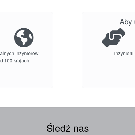
Aby 
alnych inżynierów
inżynieri
d 100 krajach.
Śledź nas