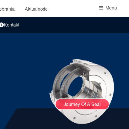
Akademia
Menu
pobrania
Aktualności
przewodniki branżowe
Kontakt
broszury produktów
Journey Of A Seal