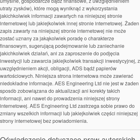
umyślne, gospodarcze bądź finansowe, z uwzględnieniem
utraty zysków), które mogą wyniknąć z wykorzystania
jakichkolwiek informacji zawartych na niniejszej stronie
internetowej lub jakiejkolwiek innej stronie internetowej. Żaden
zapis zawarty na niniejszej stronie internetowej nie może
Indyjska strona internetowa
zostać uznany za jakąkolwiek poradę o charakterze
finansowym, sugerującą podejmowanie lub zaniechanie
jakichkolwiek działań, ani za zaproszenie do podjęcia
inwestycji lub zawarcia jakiejkolwiek transakcji inwestycyjnej, z
uwzględnieniem akcji, obligacji, ADS bądź papierów
wartościowych. Niniejsza strona internetowa może zawierać
Malezyjska strona internetowa
niedokładne informacje. AES Engineering Ltd nie jest w żaden
sposób zobowiązana do aktualizacji ani korekty takich
informacji, ani nawet do prowadzenia niniejszej strony
internetowej. AES Engineering Ltd zastrzega sobie prawo do
zmiany wszelkich informacji lub jakiejkolwiek części niniejszej
Akademia
strony internetowej bez powiadomienia.
.
Strona internetowa RPA
przewodniki branżowe
Oświadczenie dotyczące praw autorskich
broszury produktów