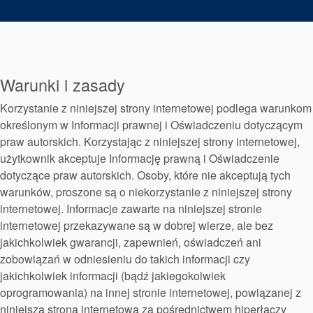
Pakowanie
dławicowe
Systemy
Warunki i zasady
Amerykańska strona internetowa
wspomagające
Korzystanie z niniejszej strony internetowej podlega warunkom
uszczelnienia
określonym w Informacji prawnej i Oświadczeniu dotyczącym
praw autorskich. Korzystając z niniejszej strony internetowej,
użytkownik akceptuje Informację prawną i Oświadczenie
dotyczące praw autorskich. Osoby, które nie akceptują tych
.
Strona internetowa Argentyny
warunków, proszone są o niekorzystanie z niniejszej strony
internetowej. Informacje zawarte na niniejszej stronie
internetowej przekazywane są w dobrej wierze, ale bez
jakichkolwiek gwarancji, zapewnień, oświadczeń ani
zobowiązań w odniesieniu do takich informacji czy
jakichkolwiek informacji (bądź jakiegokolwiek
oprogramowania) na innej stronie internetowej, powiązanej z
Strona internetowa Austrii
niniejszą stroną internetową za pośrednictwem hiperłączy