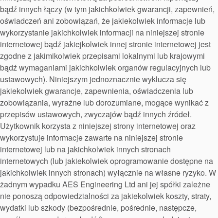
bądź innych łączy (w tym jakichkolwiek gwarancji, zapewnień,
oświadczeń ani zobowiązań, że jakiekolwiek informacje lub
wykorzystanie jakichkolwiek informacji na niniejszej stronie
internetowej bądź jakiejkolwiek innej stronie internetowej jest
zgodne z jakimikolwiek przepisami lokalnymi lub krajowymi
.
Kanadyjska strona internetowa
bądź wymaganiami jakichkolwiek organów regulacyjnych lub
ustawowych). Niniejszym jednoznacznie wyklucza się
jakiekolwiek gwarancje, zapewnienia, oświadczenia lub
Certyfikaty i standardy
zobowiązania, wyraźne lub dorozumiane, mogące wynikać z
przepisów ustawowych, zwyczajów bądź innych źródeł.
Kontakt
Użytkownik korzysta z niniejszej strony internetowej oraz
Francuska strona internetowa
Lokalizacje
wykorzystuje informacje zawarte na niniejszej stronie
internetowej lub na jakichkolwiek innych stronach
Artykuły
internetowych (lub jakiekolwiek oprogramowanie dostępne na
jakichkolwiek innych stronach) wyłącznie na własne ryzyko. W
Zrównoważonego Rozwoju
żadnym wypadku AES Engineering Ltd ani jej spółki zależne
nie ponoszą odpowiedzialności za jakiekolwiek koszty, straty,
Niemiecka strona internetowa
wydatki lub szkody (bezpośrednie, pośrednie, następcze,