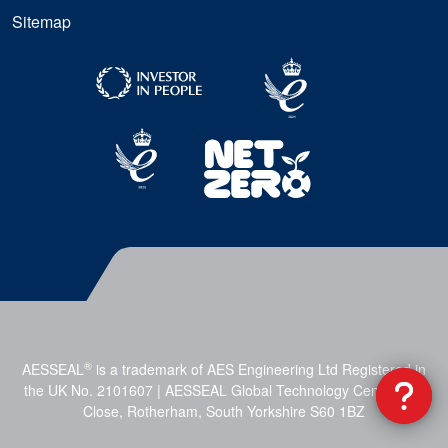
Sitemap
®
AESSEAL
is a trademark of AES Engineering Ltd Registered in
the UK No. 2101607 | AESSEAL Global Technology Centre, Mill
Close, Rotherham, South Yorkshire S60 1BZ